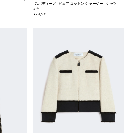
[スパディーノ] ピュア コットン ジャージー Tシャツ
2 色
¥78,100