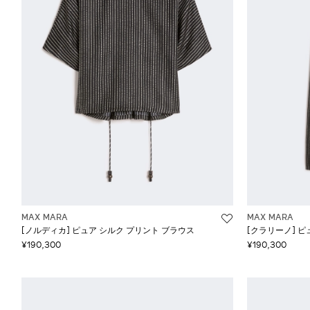
スーツ
ブラウス＆シャツ
クレープ
ケープ
ビ
クレープデシン
シャツ
ポ
コットン
シャツドレス
リ
サテン
ショート
レ
シルク
シングルボタン
ジャージートップ
ジレ
スリム・スキニ―
MAX MARA
MAX MARA
[ノルディカ] ピュア シルク プリント ブラウス
[クラリーノ] ピ
¥190,300
¥190,300