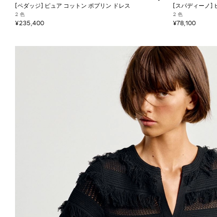
[ペダッジ] ピュア コットン ポプリン ドレス
[スパディーノ] 
2 色
2 色
¥235,400
¥78,100