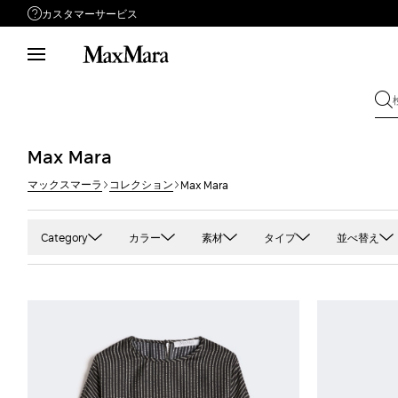
カスタマーサービス
サポートが必要ですか？
メールでお問い合わせ
お問い合わせフォーム
Max Mara
マックスマーラ
コレクション
Max Mara
Category
カラー
素材
タイプ
並べ替え
Leisure
グリーン
トップス
アルパカ
Overcoat
ブラック
ジ
ケープ
グレー・シルバー
トレンチコート
ウール
Sartoriale
ブルー・ライトブ
ジ
コート
ヌード・ニュートラル
ドレス
カシミヤ
Tシャツ
プリント・パター
タ
ジャケット
ピンク
ニット
キャディ
オーバーサイズ
ホワイト・ベージ
ダ
スカート
ブラウン・キャメル
パンツ
キャメル
カーディガン
レッド・ボルドー
テ