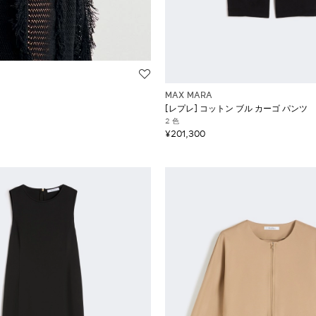
MAX MARA
[レプレ] コットン ブル カーゴ パンツ
2 色
¥201,300