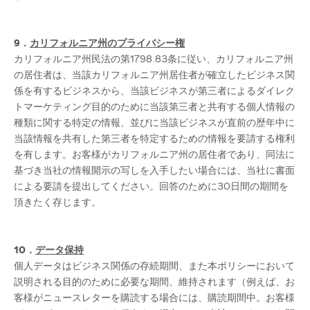
9．
カリフォルニア州のプライバシー権
カリフォルニア州民法の第1798.83条に従い、カリフォルニア州
の居住者は、当該カリフォルニア州居住者が確立したビジネス関
係を有するビジネスから、当該ビジネスが第三者によるダイレク
トマーケティング目的のために当該第三者と共有する個人情報の
種類に関する特定の情報、並びに当該ビジネスが直前の歴年中に
当該情報を共有した第三者を特定するための情報を要請する権利
を有します。お客様がカリフォルニア州の居住者であり、同法に
基づき当社の情報開示の写しを入手したい場合には、当社に書面
による要請を提出してください。回答のために30日間の期間を
頂きたく存じます。
10．
データ保持
個人データはビジネス関係の存続期間、また本ポリシーにおいて
説明される目的のために必要な期間、維持されます（例えば、お
客様がニュースレターを購読する場合には、購読期間中。お客様