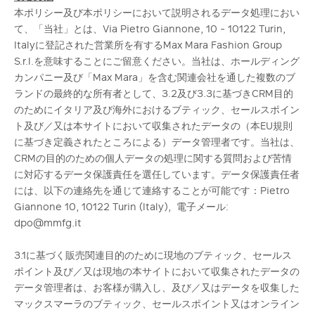
本ポリシー及び本ポリシーにおいて説明されるデータ処理におい
て、「当社」とは、Via Pietro Giannone, 10 - 10122 Turin,
Italyに登記された営業所を有するMax Mara Fashion Group
S.r.l.を意味することにご留意ください。当社は、ホールディング
カンパニー及び「Max Mara」を含む関連会社を通した複数のブ
ランドの最終的な所有者として、3.2及び3.3に基づきCRM目的
のためにイタリア及び海外におけるブティック、セールスポイン
ト及び／又は本サイトにおいて収集されたデータの（本EU規則
に基づき定義されたところによる）データ管理者です。当社は、
CRMの目的のための個人データの処理に関する質問および苦情
に対応するデータ保護責任を選任しています。データ保護責任者
には、以下の連絡先を通じて連絡することが可能です：Pietro
Giannone 10, 10122 Turin (Italy), 電子メール:
dpo@mmfg.it
3.1に基づく販売関連目的のために現地のブティック、セールス
ポイント及び／又は現地の本サイトにおいて収集されたデータの
データ管理者は、お客様が購入し、及び／又はデータを収集した
マックスマーラのブティック、セールスポイント又はオンライン