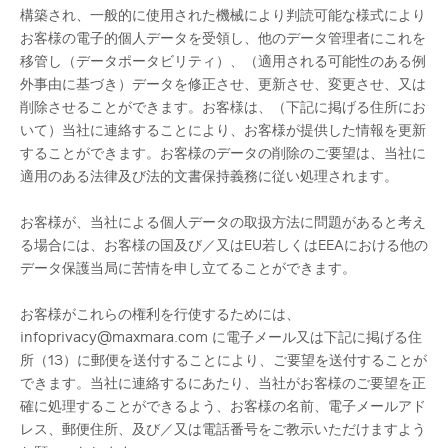
構築され、一般的に使用された機械により判読可能な様式により
お客様の電子的個人データを受領し、他のデータ管理者にこれを
移管し（データポータビリティ）、（適用される可能性のある例
外事由に基づき）データを修正させ、更新させ、変更させ、又は
削除させることができます。お客様は、（下記に掲げる住所にお
いて）当社に連絡することにより、お客様が提供した情報を更新
することができます。お客様のデータの削除のご要望は、当社に
適用のある法律及び法的文書保持義務に従い処理されます。
お客様が、当社による個人データの取扱方法に問題があると考え
る場合には、お客様の国及び／又はEU若しくはEEAにおける他の
データ保護当局に苦情を申し立てることができます。
お客様がこれらの権利を行使するためには、
infoprivacy@maxmara.com に電子メール又は下記に掲げる住
所（13）に郵便を送付することにより、ご要望を送付することが
できます。当社に連絡するにあたり、当社がお客様のご要望を正
確に処理することができるよう、お客様の名前、電子メールアド
レス、郵便住所、及び／又は電話番号をご教示いただけますよう