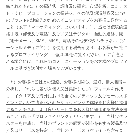
織されたもの。）の招待状、調査及び研究、市場分析、コンテス
ト・くじ・プロモーションの招待状、その他登録済顧客又は当社
のブランドの連絡先のためのイニシアティブをお客様に送付する
こと（以下「マーケティング」といいます。）。当社は伝統的連
絡手段（郵便及び電話）及び／又はデジタル・自動的連絡手段
（電子メール、SMS、MMS、電話その他デジタルチャネル（ソ
ーシャルメディア等））を使用する場合があり、お客様が当社に
よるプロファイリング（下記3.3bをご覧ください。）に合意さ
れる場合には、これらのコミュニケーションをお客様のプロフィ
ールに基づき送付する場合がございます。
b）
お客様の当社との連絡、お客様の関心、選好、購入習慣を
分析し、それらに基づき個人又は集計したプロフィールを作成
し、イタリア及び海外における全てのブティック及びセールスポ
イントにおいて適正化されたショッピングの体験をお客様に提供
することを含み、より良いサービスをお客様に提供する方法を探
ること（以下「プロファイリング」といいます。）。
当社はクラ
スターを作成し、当社のブランドの顧客が関心を有する製品及び
／又はサービスを特定し、当社のサービス（本サイトを含みま