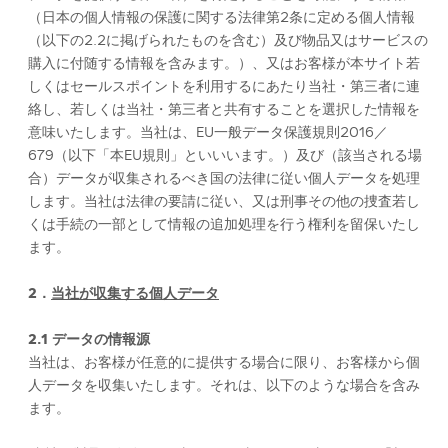
（日本の個人情報の保護に関する法律第2条に定める個人情報
（以下の2.2に掲げられたものを含む）及び物品又はサービスの
購入に付随する情報を含みます。）、又はお客様が本サイト若
しくはセールスポイントを利用するにあたり当社・第三者に連
絡し、若しくは当社・第三者と共有することを選択した情報を
意味いたします。当社は、EU一般データ保護規則2016／
679（以下「本EU規則」といいいます。）及び（該当される場
合）データが収集されるべき国の法律に従い個人データを処理
します。当社は法律の要請に従い、又は刑事その他の捜査若し
くは手続の一部として情報の追加処理を行う権利を留保いたし
ます。
2．
当
社が収集する個人データ
2.1 データの情報源
当社は、お客様が任意的に提供する場合に限り、お客様から個
人データを収集いたします。それは、以下のような場合を含み
ます。