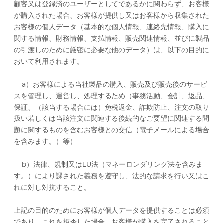
顧客又は登録済のユーザーとしてであるかに関わらず、お客様
が購入された場合、お客様が提供し又はお客様から収集された
お客様の個人データ（基本的な個人情報、連絡先情報、購入に
関する情報、財務情報、支払情報、販売関連情報、並びに製品
の引渡しのために厳密に必要な他のデータ）は、以下の目的に
おいて利用されます。
a）お客様による当社製品の購入、販売及び販売後のサービ
スを管理し、運営し、処理するため（事務活動、会計、返品、
保証、（該当する場合には）免税返金、詐欺防止、注文の取り
扱い若しくは当該注文に関連する後続的なご要望に関連する問
題に関するものを含むお客様との交信（電子メールによる場合
を含みます。）等）
b）法律、規制又はEU法（マネーロンダリング法を含みま
す。）により課された義務を遵守し、法的な請求を行い又はこ
れに対し対抗すること。
上記の目的のためにお客様が個人データを提供することは必須
であり、これを拒否した場合、お客様が購入を完了されること