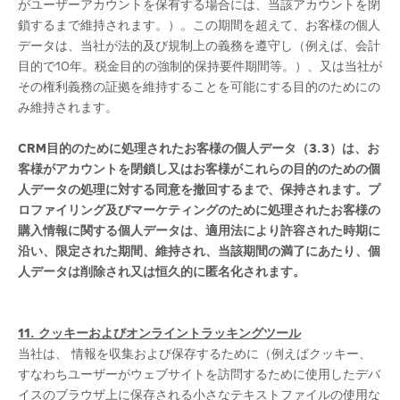
がユーザーアカウントを保有する場合には、当該アカウントを閉
鎖するまで維持されます。）。この期間を超えて、お客様の個人
データは、当社が法的及び規制上の義務を遵守し（例えば、会計
目的で10年。税金目的の強制的保持要件期間等。）、又は当社が
その権利義務の証拠を維持することを可能にする目的のためにの
み維持されます。
CRM
目的のために処理されたお客様の個人データ（3.3）は、お
客様がアカウントを閉鎖し又はお客様がこれらの目的のための個
人データの処理に対する同意を撤回するまで、保持されます。プ
ロファイリング及びマーケティングのために処理されたお客様の
購入情報に関する個人データは、適用法により許容された時期に
沿い、限定された期間、維持され、当該期間の満了にあたり、個
人データは削除され又は恒久的に匿名化されます。
11. クッキーおよびオンライントラッキングツール
当社は、 情報を収集および保存するために（例えばクッキー、
すなわちユーザーがウェブサイトを訪問するために使用したデバ
イスのブラウザ上に保存される小さなテキストファイルの使用な