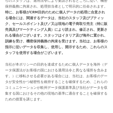
らのスタッフは、適用法令により要請されるところに従い、機密
保持義務に拘束され、処理担当者として明示的に任命されます。
特に、お客様が
CRM
目的のために個人データの処理に合意され
る場合には、関連するデータは、当社のスタッフ及びブティッ
ク、セールスポイント及び／又は現地の電子商取引売主（特に販
売員及びマーケティング人員）により読まれ、修正され、更新さ
れる場合がございます。スタッフはイタリア及び海外に置かれ、
訓練を受け、機密保持義務の拘束を受けます。当社は、お客様の
指示に従いデータを収集し、使用し、開示するため、これらのス
タッフを使用する場合がございます。
当社が本ポリシーの目的を達成するために個人データを海外（デ
ータ保護法がお客様の国における適用法令と異なる場所を含みま
す。）に移転させる必要がある場合には、当社は、お客様のデー
タが安全性かつ秘密性を維持することを確保するため、これらの
コミュニケーションが欧州データ保護基準及び当社がデータを収
集する国におけるその他の現地の基準に適合することを確保する
ための措置を講じます。