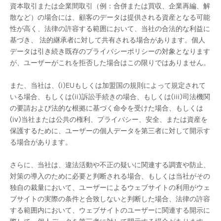
資本取引または企業間取引（例：合併または買収、企業再編、解
散など）の場合には、顧客のデータは提供される資産となる可能
性が高く、法律の許容する範囲において、当社の合法的な利益に
基づき、 法的継承者に対して共有される場合があります。個人
データは引き続き既存のプライバシーポリシーの対象となります
が、ユーザーがこれを拒否した場合はこの限りではありません。
また、当社は、(i)EUもしくは加盟国の規則によって規定されて
いる場合、もしくは(ii)訴訟手続きの場合、もしくは(iii)司法機関
の要請および法的な根拠に基づく命令を受けた場合、もしくは
(iv)当社または公共の権利、プライバシー、安全、または資産を
保護するために、ユーザーの個人データを第三者に対して開示す
る場合があります。
さらに、当社は、違法活動や不正の疑いに関連する調査や防止、
対策の導入のために必要と判断される場合、もしくは当社がその
独自の裁量において、ユーザーによるウェブサイトの利用がウェ
ブサイトの実際の条件と合致しないと判断した場合、法律の許容
する範囲内において、ウェブサイトのユーザーに関連する開示に