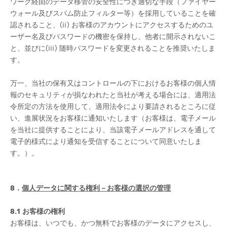
ワーク経由のデータ移管の安全性につき適切な手段（ファイヤー
ウォール及びスパム防止フィルター等）を採用していることを確
認されること、(ii) お客様のアカウントにアクセスするためのユ
ーザー名及びパスワードの機密を保持し、他者に開示されないこ
と、並びに(iii) 随時パスワードを変更されることを推奨いたしま
す。
万一、当社の保有又はコントロールの下におけるお客様の個人情
報のセキュリティが損なわれたと当社が考える場合には、適用法
令所定の方法を使用して、適用法令により要請されるところに従
い、進展状況をお客様に通知いたします（お客様は、電子メール
を当社に提供することにより、当該電子メールアドレスを通して
電子的様式により通知を受信することについて同意いたしま
す。）。
8．
個人データに関する権利－お客様の選択の管理
8.1
お客様の権利
お客様は、いつでも、かつ無料でお客様のデータにアクセスし、