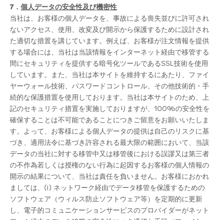
7．
個人データの安全性及び機密性
当社は、お客様の個人データを、事故による喪失並びに許可され
ないアクセス、使用、改変及び開示から保護するために設計され
た適切な措置を講じています。例えば、お客様が注文情報を提供
する場合には、当社は当該情報をインターネット経由で移管する
間にセキュリティを提供する暗号化ツールであるSSL技術を使用
しています。また、当社は本サイトを維持するにあたり、ファイ
ヤーウォール技術、パスワードコントロール、その他技術的・手
続的な保護措置を使用しております。当社は本サイトのため、上
記のセキュリティ措置を実施しておりますが、100%の安全性を
確保することは不可能であることにつきご留意をお願いいたしま
す。よって、お客様による個人データの提供は自己のリスクに基
づき、適用法令に基づき許容される最大限の範囲において、当該
データの当社に対する移管中又は移管後における誤謬又は第三者
の不作為若しくは授権のない行為に起因するお客様の個人情報の
開示の結果について、当社は責任を負いません。お客様におかれ
ましては、(i) ネットワーク経由でデータ移管を保護するための
ソフトウェア（ウィルス防止ソフトウェア等）を定期的に更新
し、電子的コミュニケーションサービスのプロバイダーがネット