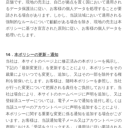
店舗です。現地の売主は、自己が拠点を置く国において適用され
るデータ保護法に従い、お客様の個人データを処理することが要
請される場合があります。しかし、当該法域において適用される
強制的なルールについて齟齬がある場合を除き、現地の売主は本
ポリシーに基づき宣言された原則に従い、お客様の個人データを
処理いたします。
14．
本
ポリシーの更新－通知
当社は、本サイトのページ上に修正済みの本ポリシーを掲示し、
下記の「最新変更日」を更新することにより、本ポリシーをその
裁量によりいつでも変更し、追加し、又はその一部を除外する権
利を留保いたします。お客様は、随時本ポリシーを参照し、当社
が行った変更について把握される責任をご負担しております。当
社は場合により、本サイトのホームページに声明を追加し、又は
登録済ユーザーについては、電子メールで通知を送付し若しくは
当該ユーザーのアカウントページに声明を追加することにより、
本ポリシーに関する重要な変更に係る通知を追加する場合がござ
います。お客様は、当該通知電子メール又はアカウントページの
声明における「受諾をクリックする」（適用法に従い要請される