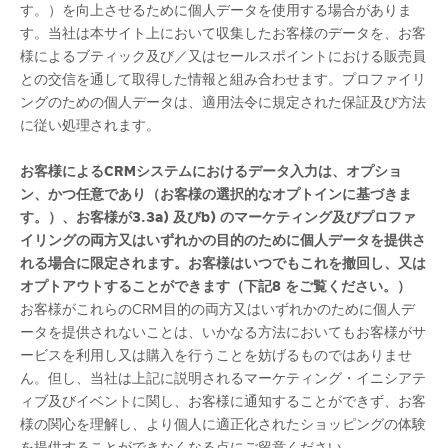
す。）を向上させるために個人データを使用する場合がありま
す。当社は本サイト上において収集したお客様のデータを、お客
様によるブティック及び／又はセールスポイントにおける販売員
との交信を通して取得した情報と組み合わせます。プロファイリ
ングのための個人データは、適用法令に規定された保証及び方法
に従い処理されます。
お客様による
CRM
システムにおけるデータ入力は、オプショ
ン、かつ任意であり（お客様の選択的なオプトインに基づきま
す。）、お客様が
3.3a)
及び
b)
のマーケティング及びプロファ
イリングの両方又はいずれかの目的のために個人データを提供さ
れる場合に限定されます。お客様はいつでもこれを撤回し、又は
オプトアウトすることができます（下記
8
をご覧ください。）
お客様がこれらのCRM目的の両方又はいずれかのために個人デ
ータを提供されないことは、いかなる方法においてもお客様がサ
ービスを利用し又は購入を行うことを妨げるものではありませ
ん。但し、当社は上記に説明されるマーケティング・イニシアテ
ィブ及びイベントに関し、お客様に通知することができず、お客
様の関心を理解し、より個人に適正化されたショッピングの体験
を提供することができなくなる点にご留意ください。