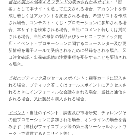
当社の製品を頒布するブランドの表示された本サイト
：「顧
客」として本サイトを通して注文される場合、アカウントを作
成し若しくはアカウントを変更される場合、希望リストを作成
され場合、コンテスト・くじ・プロモーションに参加される場
合、本サイトを検索される場合、当社にコメント若しくは質問
される場合、当社の最新の製品及びサービス・ブティック開
店・イベント・プロモーションに関するニュースレター及び更
新情報を電子メールで受信されるために登録をされる場合、又
は注文確認・出荷確認他の注意事項を受信することを要請され
る場合。
当社のブティック及びセールスポイント
：顧客カードに記入さ
れる場合、ブティック若しくはセールスポイントにアクセスさ
れるときにインフォーマルな会話をされる場合、当社と通信を
される場合、又は製品を購入される場合。
イベント
：当社のイベント、調査及び市場研究、チャレンジそ
の他プロモーションに参加される場合、オンラインの場合を含
みます（当社がフェイスブック等の第三者ソーシャルネットワ
ーク上で運営するミニサイト等）。