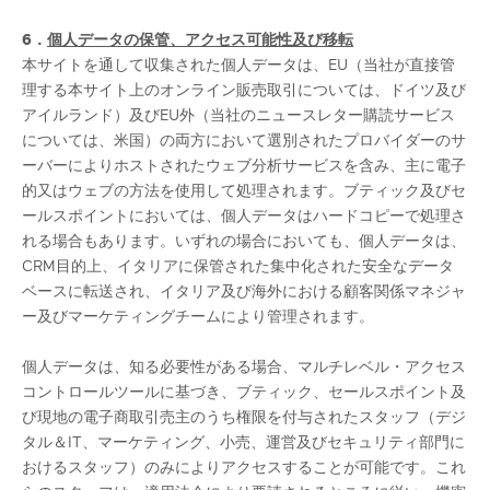
6．
個人データの保管、アクセス可能性及び移転
本サイトを通して収集された個人データは、EU（当社が直接管
理する本サイト上のオンライン販売取引については、ドイツ及び
アイルランド）及びEU外（当社のニュースレター購読サービス
については、米国）の両方において選別されたプロバイダーのサ
ーバーによりホストされたウェブ分析サービスを含み、主に電子
的又はウェブの方法を使用して処理されます。ブティック及びセ
ールスポイントにおいては、個人データはハードコピーで処理さ
れる場合もあります。いずれの場合においても、個人データは、
CRM目的上、イタリアに保管された集中化された安全なデータ
ベースに転送され、イタリア及び海外における顧客関係マネジャ
ー及びマーケティングチームにより管理されます。
個人データは、知る必要性がある場合、マルチレベル・アクセス
コントロールツールに基づき、ブティック、セールスポイント及
び現地の電子商取引売主のうち権限を付与されたスタッフ（デジ
タル＆IT、マーケティング、小売、運営及びセキュリティ部門に
おけるスタッフ）のみによりアクセスすることが可能です。これ