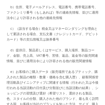
b）住所、電子メールアドレス、電話番号、携帯電話番号、
ファクシミリ番号（もしあれば）等の連絡先情報、並びに適用
法令により許容される他の連絡先情報
c）（該当する場合）税金又はマネーロンダリングを理由と
して要請される場合、支払文書（クレジットカード、デビット
カード）等の支払情報又は旅券番号
d）提供日、製品若しくはサービス、購入場所、製品コー
ド、金額、売上高、VAT番号、苦情、返品、返金等の販売関連
情報、並びに適用法令により許容される他の販売関連情報
e）お客様のご購入データ（販売場所であるブティック、購
入された製品の種類・数量・価格を含む購入歴）、顧客関係管
理活動及びイニシアティブに関連する情報（行われた又は今後
行われる当該活動の日付及び分類並びに当該活動の結果）、シ
ョッピングの習慣及び選好（希望リスト、選好される製品、
色、スタイルの分類、購入された他のブランド、最も良く訪問
する国、お客様が当社のブランドを知った方法、サイズ、購入