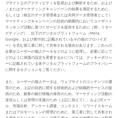
ブサイト上のアクティビティを監視および解析するため、および
／またはマーケティングキャンペーンの効果を測定するために、
もしくは（独立のデータ管理者または共同データ管理者として）
マーケティングキャンペーンの目的の範囲内においてユーザート
ラッキング活動に基づくサービスを提供するために（例：リター
ゲティング）、以下のデジタルプラットフォーム（Meta、
Google、および第11項に記載されているその他のプロバイダ
ー）を含む第三者に対して共有される場合があります。これらの
企業がユーザーの個人データをどのように処理し、必要に応じて
どのように保護の設定を変更するかについては、
クッキーポリシ
ー
に記載されている各デジタルプラットフォームのプライバシー
に関するセクションをご覧ください。
また、ユーザーの個人データは、ウェブサイトのコンテンツの運
営のため、上記の目的に関する技術的および組織的サービスの提
供のため、顧客の銀行情報の保存のため、マーケティング活動の
送信もしくは管理の支援のため（上記に加えて）、およびEメー
ル、市場分析、アンケート調査、コンテスト、リワードスキーム
またはプロモーションの管理のために、第三者に対して共有され
る場合があります。これらの第三者は、当社の代理のデータ監督