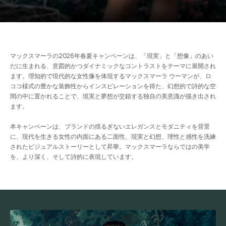
マックスマーラの2026年春夏キャンペーンは、「現実」と「想像」のあい
だに生まれる、意図的かつダイナミックなコントラストをテーマに展開され
ます。理知的で現代的な女性像を体現するマックスマーラ ウーマンが、ロ
ココ様式の豊かな装飾性からインスピレーションを得た、幻想的で詩的な空
間の中に置かれることで、現実と夢想が交錯する独自の美意識が描き出され
ます。
本キャンペーンは、ブランドの揺るぎないエレガンスとモダニティを背景
に、現代を生きる女性の内面にある二面性、現実と幻想、理性と感性を洗練
されたビジュアルストーリーとして昇華。マックスマーラならではの美学
を、より深く、そして詩的に表現しています。