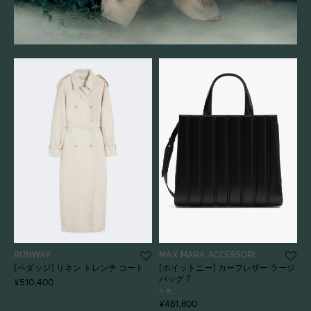
RUNWAY
MAX MARA ACCESSORI
[ペダッジ] リネン トレンチ コート
[ホイットニー] カーフレザー ラージ
バッグ 7
¥510,400
4 色
¥481,800