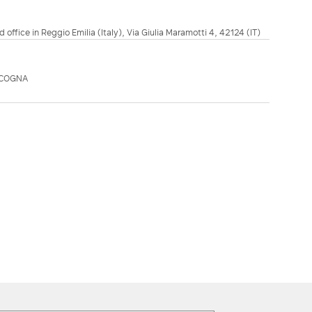
d office in Reggio Emilia (Italy), Via Giulia Maramotti 4, 42124 (IT)
ICOGNA