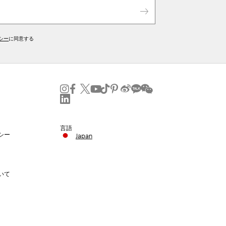
シー
に同意する
言語
シー
Japan
いて