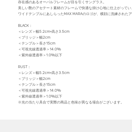
存在感のあるオーバルフレームが目を引くサングラス。
美しい艶のアセテート素材のフレームで快適な掛け心地に仕上がってい
ワイドテンプルにあしらったMAX MARAのロゴが、横顔に洗練された
BLACK：
＜レンズ＞幅5.2cm×高さ3.5cm
＜ブリッジ＞幅2cm
＜テンプル＞長さ15cm
＜可視光線透過率＞14.0%
＜紫外線透過率＞1.0%以下
RUST：
＜レンズ＞幅5.2cm×高さ3.5cm
＜ブリッジ＞幅2cm
＜テンプル＞長さ15cm
＜可視光線透過率＞14.0%
＜紫外線透過率＞1.0%以下
※光の当たり具合で実際の商品と色味が異なる場合がございます。